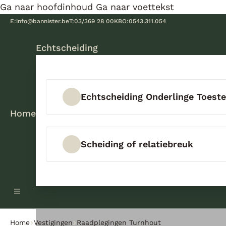
Ga naar hoofdinhoud
Ga naar voettekst
E:
info@bannister.be
T:
03/369 28 00
KBO:
0543.311.054
Echtscheiding
Echtscheiding Onderlinge Toes
Home
Scheiding of relatiebreuk
Home
Vestigingen
Raadplegingen Turnhout