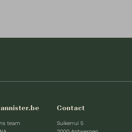
annister.be
Contact
ns team
Suikerrui 5
NA
2000 Antwerpen