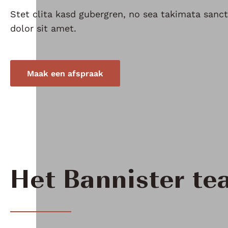
Stet clita kasd gubergren, no sea takimata san
dolor sit amet.
Maak een afspraak
Het Bannister t