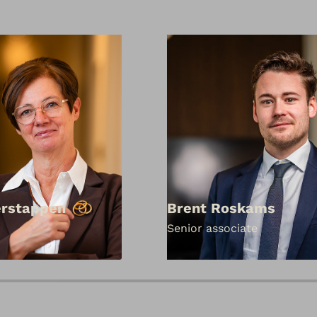
erstappen
Brent Roskams
Senior associate