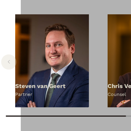
Steven van Geert
Chris V
Partner
Counsel