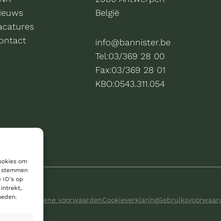
ieuws
België
acatures
ontact
info@bannister.be
Tel:
03/369 28 00
Fax:
03/369 28 01
KBO:
0543.311.054
cookies om
te stemmen
 ID's op
intrekt,
heden.
perts
|
Algemene voorwaarden
Cookieverklaring
Gebruiksvoorwaar