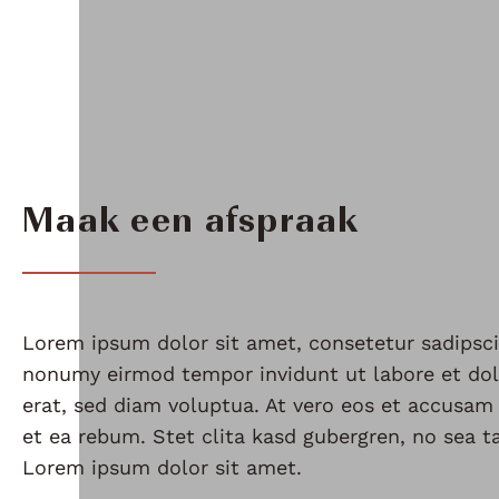
Maak een afspraak
Lorem ipsum dolor sit amet, consetetur sadipsci
nonumy eirmod tempor invidunt ut labore et do
erat, sed diam voluptua. At vero eos et accusam
et ea rebum. Stet clita kasd gubergren, no sea 
Lorem ipsum dolor sit amet.