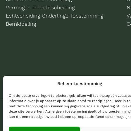
Vermogen en echtscheiding
N
Echtscheiding Onderlinge Toestemming
V
Bemiddeling
C
Beheer toestemming
Om de beste ervaringen te bieden, gebruiken wij technologieën zoals 
informatie over je apparaat op te slaan en/of te raadplegen. Door in 
met deze technologieën kunnen wij gegevens zoals surfgedrag of unieke
deze site verwerken. Als je geen toestemming geeft of uw toestemming 
kan dit een nadelige invloed hebben op bepaalde functies en mogelijk
© 2026 Bannister Advocaten
|
Website made
by
Expanding Ex