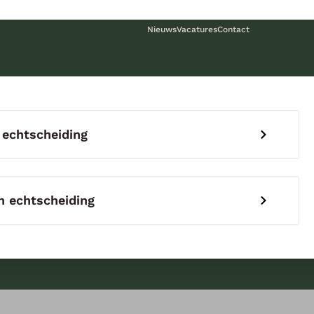
Nieuws
Vacatures
Contact
 echtscheiding
 echtscheiding