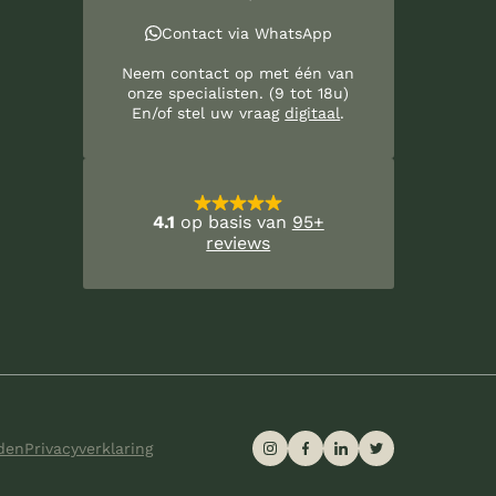
Contact via WhatsApp
Neem contact op met één van
onze specialisten. (9 tot 18u)
En/of stel uw vraag
digitaal
.
4.1
op basis van
95+
reviews
den
Privacyverklaring