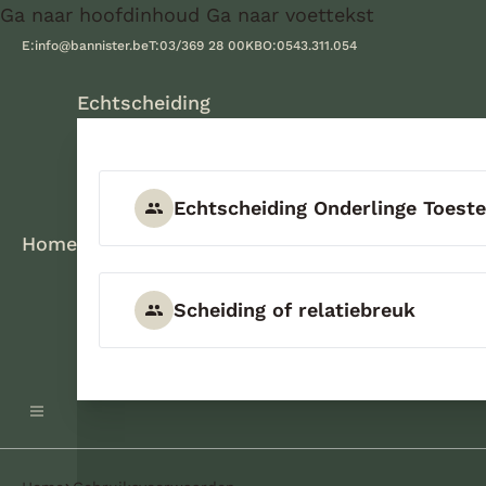
Ga naar hoofdinhoud
Ga naar voettekst
E:
info@bannister.be
T:
03/369 28 00
KBO:
0543.311.054
Echtscheiding
Echtscheiding Onderlinge Toes
Home
Scheiding of relatiebreuk