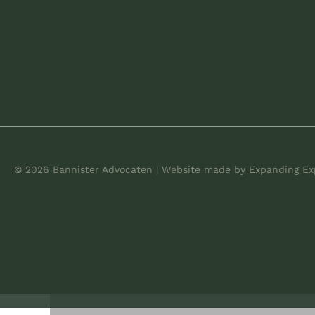
© 2026 Bannister Advocaten
|
Website made
by
Expanding Ex