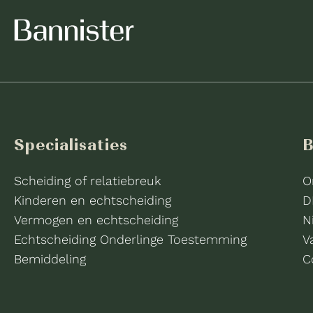
Specialisaties
B
Scheiding of relatiebreuk
O
Kinderen en echtscheiding
D
Vermogen en echtscheiding
N
Echtscheiding Onderlinge Toestemming
V
Bemiddeling
C