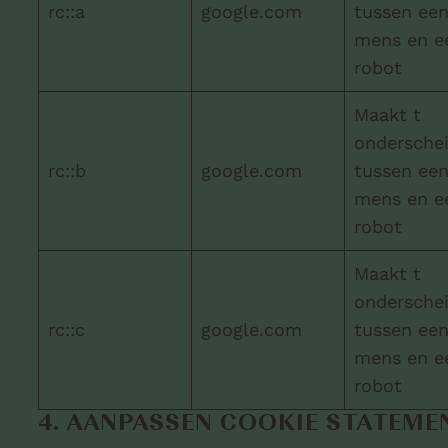
rc::a
google.com
tussen ee
mens en e
robot
Maakt t
ondersche
rc::b
google.com
tussen ee
mens en e
robot
Maakt t
ondersche
rc::c
google.com
tussen ee
mens en e
robot
4. AANPASSEN COOKIE STATEME