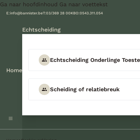
Ga naar hoofdinhoud
Ga naar voettekst
E:
info@bannister.be
T:
03/369 28 00
KBO:
0543.311.054
Echtscheiding
Echtscheiding Onderlinge Toes
Home
Scheiding of relatiebreuk