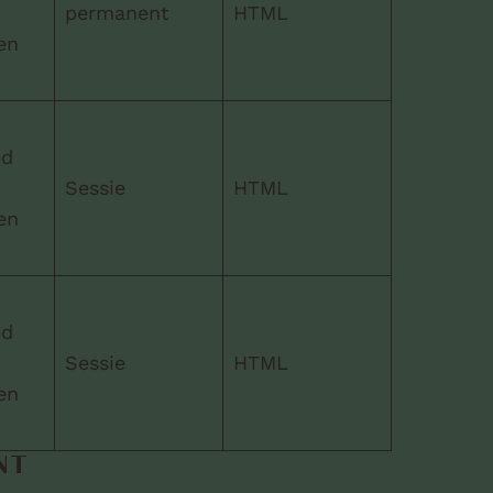
n
permanent
HTML
en
id
n
Sessie
HTML
en
id
n
Sessie
HTML
en
NT