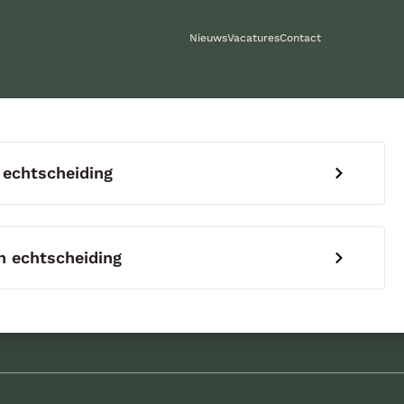
Nieuws
Vacatures
Contact
 echtscheiding
 echtscheiding