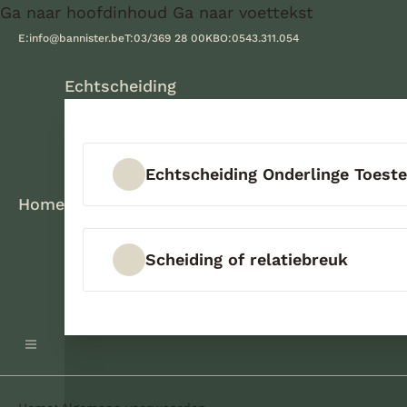
Ga naar hoofdinhoud
Ga naar voettekst
E:
info@bannister.be
T:
03/369 28 00
KBO:
0543.311.054
Echtscheiding
Echtscheiding Onderlinge Toes
Home
Scheiding of relatiebreuk