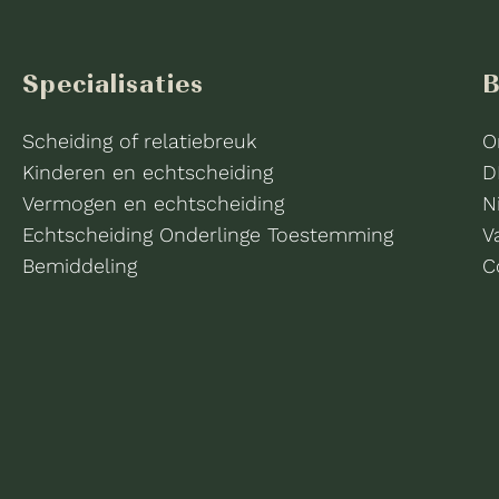
Specialisaties
B
Scheiding of relatiebreuk
O
Kinderen en echtscheiding
D
Vermogen en echtscheiding
N
Echtscheiding Onderlinge Toestemming
V
Bemiddeling
C