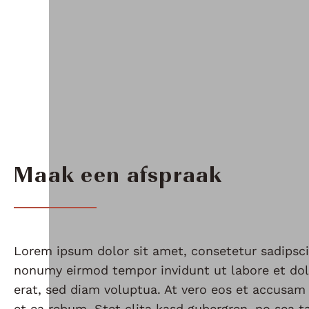
Maak een afspraak
Lorem ipsum dolor sit amet, consetetur sadipsci
nonumy eirmod tempor invidunt ut labore et do
erat, sed diam voluptua. At vero eos et accusam
et ea rebum. Stet clita kasd gubergren, no sea 