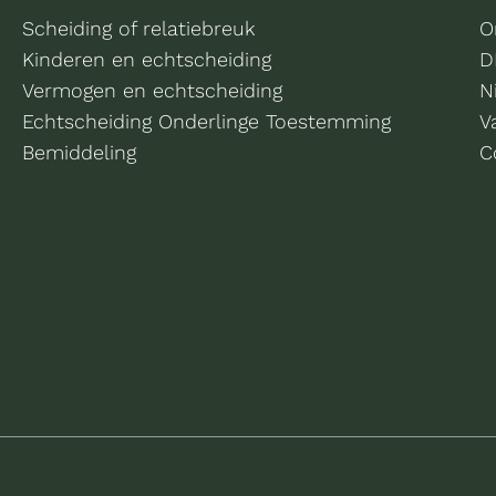
Scheiding of relatiebreuk
O
Kinderen en echtscheiding
D
Vermogen en echtscheiding
N
Echtscheiding Onderlinge Toestemming
V
Bemiddeling
C