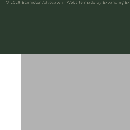
© 2026 Bannister Advocaten
|
Website made
by
Expanding Ex