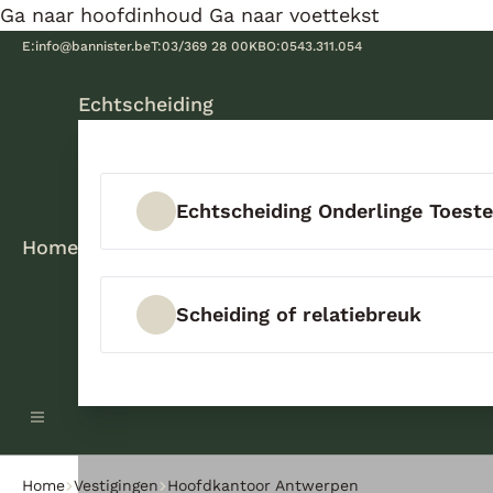
Ga naar hoofdinhoud
Ga naar voettekst
E:
info@bannister.be
T:
03/369 28 00
KBO:
0543.311.054
Echtscheiding
Echtscheiding Onderlinge Toes
Home
Scheiding of relatiebreuk
Home
Vestigingen
Hoofdkantoor Antwerpen