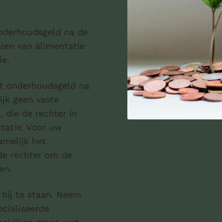
onderhoudsgeld na de
alen van alimentatie
ie.
et onderhoudsgeld na
ijk geen vaste
, die de rechter in
tatie. Voor uw
amelijk het
 de rechter om de
en.
 bij te staan. Neem
ecialiseerde