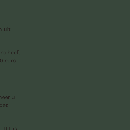
 uit
ro heeft
00 euro
neer u
moet
 Dit is