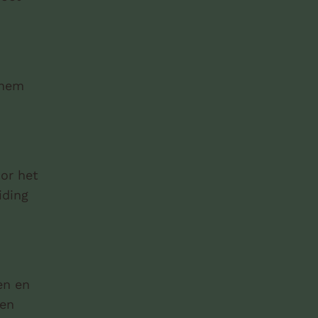
/hem
oor het
iding
en en
men