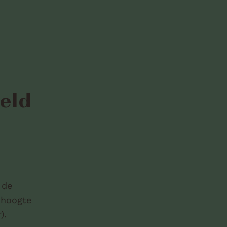
eld
 de
 hoogte
).