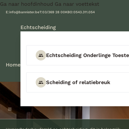
Ga naar hoofdinhoud
Ga naar voettekst
E:
info@bannister.be
T:
03/369 28 00
KBO:
0543.311.054
Echtscheiding
Echtscheiding Onderlinge Toes
Home
Scheiding of relatiebreuk