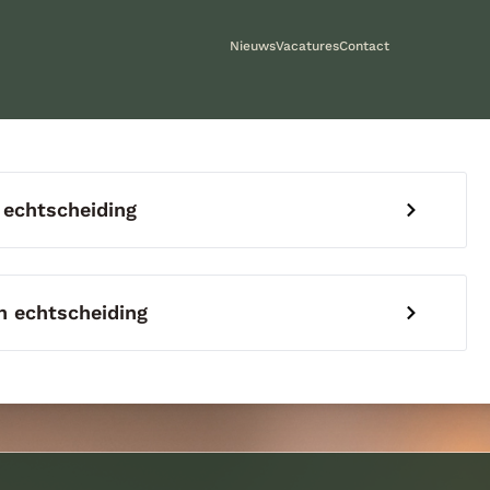
Nieuws
Vacatures
Contact
 echtscheiding
 echtscheiding