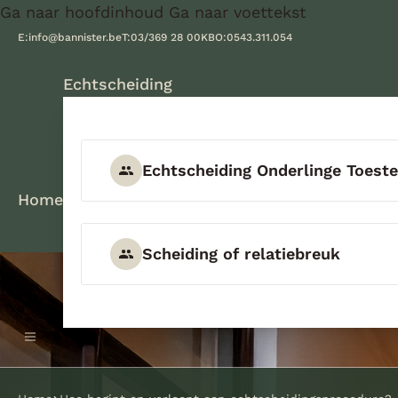
Ga naar hoofdinhoud
Ga naar voettekst
E:
info@bannister.be
T:
03/369 28 00
KBO:
0543.311.054
Echtscheiding
Echtscheiding Onderlinge Toes
Home
Scheiding of relatiebreuk