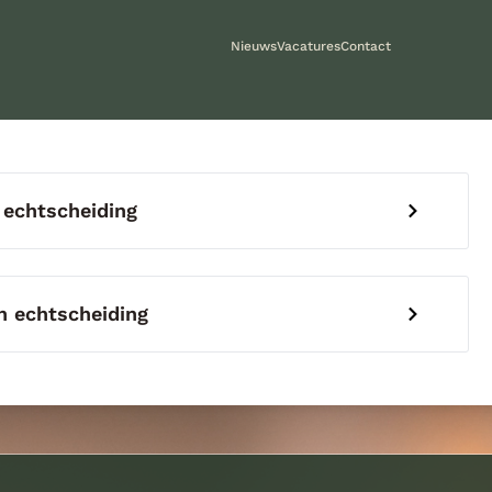
Nieuws
Vacatures
Contact
 echtscheiding
 echtscheiding