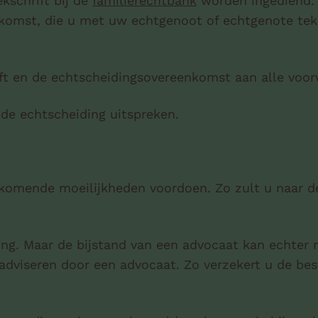
kschrift bij de
familierechtbank
worden ingediend. 
komst, die u met uw echtgenoot of echtgenote tek
rift en de echtscheidingsovereenkomst aan alle voo
 de echtscheiding uitspreken.
ijkomende moeilijkheden voordoen. Zo zult u naar
g. Maar de bijstand van een advocaat kan echter nu
adviseren door een advocaat. Zo verzekert u de be